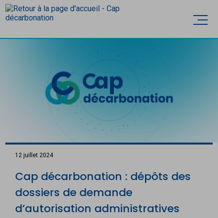
Accèder directement au contenu
Ouvri
12 juillet 2024
Cap décarbonation : dépôts des
dossiers de demande
d’autorisation administratives